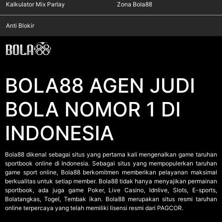
Kalkulator Mix Parlay
Zona Bola88
Anti Blokir
BOLA88 AGEN JUDI
BOLA NOMOR 1 DI
INDONESIA
Bola88
dikenal sebagai situs yang pertama kali mengenalkan game taruhan
sportbook online di Indonesia. Sebagai situs yang mempopulerkan taruhan
game sport online, Bola88 berkomitmen memberikan pelayanan maksimal
berkualitas untuk setiap member. Bola88 tidak hanya menyajikan permainan
sportbook, ada juga game Poker, Live Casino, Idnlive, Slots, E-sports,
Bolatangkas, Togel, Tembak ikan. Bola88 merupakan situs resmi taruhan
online terpercaya yang telah memiliki lisensi resmi dari PAGCOR.