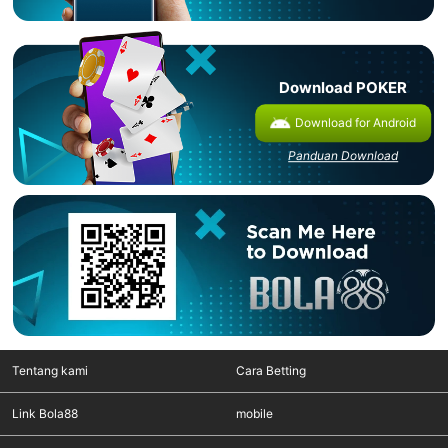
Download POKER
Download for Android
Panduan Download
Tentang kami
Cara Betting
Link Bola88
mobile