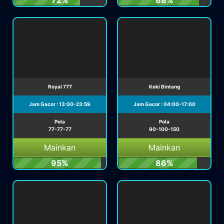
72%
88%
Royal 777
Koki Bintang
Jam Gacor : 13:00-23:59
Jam Gacor : 04:00-17:00
Pola
Pola
77-77-77
90-100-150
Mainkan
Mainkan
95%
86%