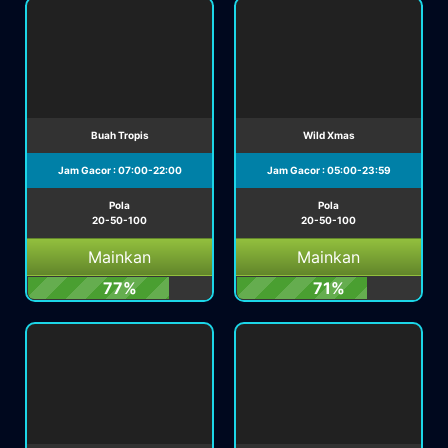
Buah Tropis
Wild Xmas
Jam Gacor : 07:00-22:00
Jam Gacor : 05:00-23:59
Pola
Pola
20-50-100
20-50-100
Mainkan
Mainkan
77%
71%