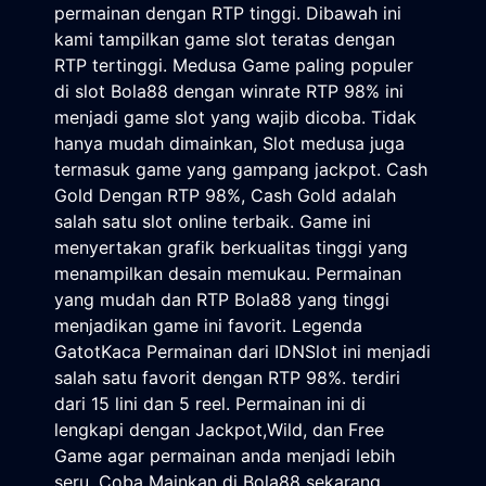
permainan dengan RTP tinggi. Dibawah ini
kami tampilkan game slot teratas dengan
RTP tertinggi. Medusa Game paling populer
di slot Bola88 dengan winrate RTP 98% ini
menjadi game slot yang wajib dicoba. Tidak
hanya mudah dimainkan, Slot medusa juga
termasuk game yang gampang jackpot. Cash
Gold Dengan RTP 98%, Cash Gold adalah
salah satu slot online terbaik. Game ini
menyertakan grafik berkualitas tinggi yang
menampilkan desain memukau. Permainan
yang mudah dan RTP Bola88 yang tinggi
menjadikan game ini favorit. Legenda
GatotKaca Permainan dari IDNSlot ini menjadi
salah satu favorit dengan RTP 98%. terdiri
dari 15 lini dan 5 reel. Permainan ini di
lengkapi dengan Jackpot,Wild, dan Free
Game agar permainan anda menjadi lebih
seru. Coba Mainkan di Bola88 sekarang