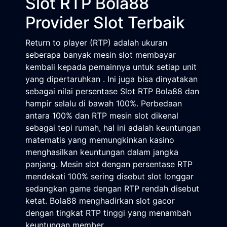
Slot RTP Bola88
Provider Slot Terbaik
Return to player (RTP) adalah ukuran
seberapa banyak mesin slot membayar
kembali kepada pemainnya untuk setiap unit
yang dipertaruhkan . Ini juga bisa dinyatakan
sebagai nilai persentase Slot RTP Bola88 dan
hampir selalu di bawah 100%. Perbedaan
antara 100% dan RTP mesin slot dikenal
sebagai tepi rumah, hal ini adalah keuntungan
matematis yang memungkinkan kasino
menghasilkan keuntungan dalam jangka
panjang. Mesin slot dengan persentase RTP
mendekati 100% sering disebut slot longgar
sedangkan game dengan RTP rendah disebut
ketat. Bola88 menghadirkan slot gacor
dengan tingkat RTP tinggi yang menambah
keuntungan member.