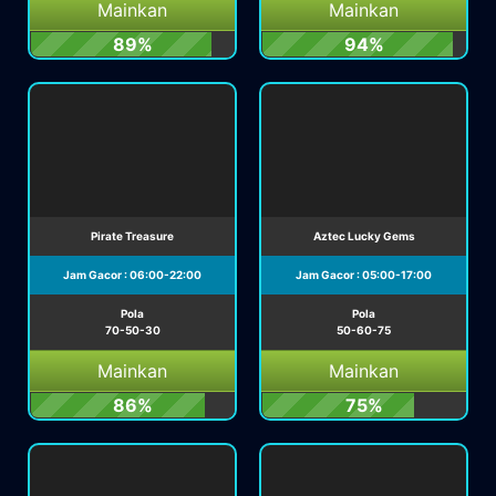
Mainkan
Mainkan
89%
94%
Pirate Treasure
Aztec Lucky Gems
Jam Gacor : 06:00-22:00
Jam Gacor : 05:00-17:00
Pola
Pola
70-50-30
50-60-75
Mainkan
Mainkan
86%
75%