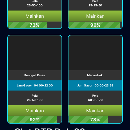
Pola
Pola
25-50-100
25-25-50
Mainkan
Mainkan
73%
96%
Penggali Emas
Macan Hoki
Jam Gacor : 04:00-22:00
Jam Gacor : 00:00-23:59
Pola
Pola
25-50-100
60-80-70
Mainkan
Mainkan
92%
73%