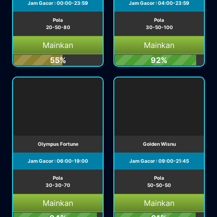
Jam Gacor : 00:00-23:59
Jam Gacor : 04:00-23:59
Pola
Pola
20-50-80
30-50-100
Mainkan
Mainkan
55%
92%
Olympus Fortune
Golden Wisnu
Jam Gacor : 06:00-19:00
Jam Gacor : 09:00-21:45
Pola
Pola
30-30-70
50-50-50
Mainkan
Mainkan