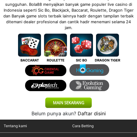
sungguhan. Bola88 menyajikan banyak game populer live casino di
Indonesia seperti Sic Bo, Blackjack, Baccarat, Roulette, Dragon Tiger
dan Banyak game slots terbaik lainnya hadir dengan tampilan terbaik
ditemani dealer profesional dan cantik hadir menemani selama 24
jam.
BACCARAT
ROULETTE
SIC BO
DRAGON TIGER
MAIN SEKARANG
Belum punya akun?
Daftar disini
Tentang kami
Cara Betting